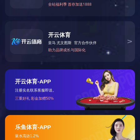
舱室机械
甲板机械
其他
新闻资讯
乐鱼官方端
网站登录入
口
行业动态