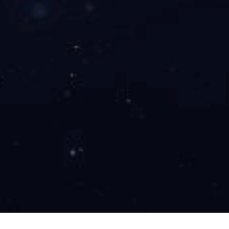
新闻资讯
乐鱼官方端
网站登录入
口
行业动态
人力资源