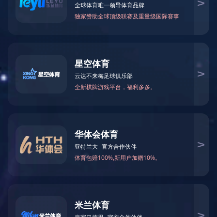
在线留言
录入口
在线留言
乐鱼官方端
请填写您的留言内容
网站登录入
口-乐鱼
leyu(中国)
公司简介
资质荣誉
提交
乐鱼官方端