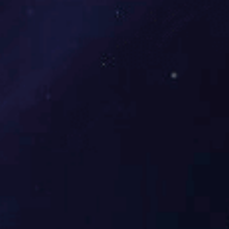
资质荣誉
乐鱼官方端
网站登录入
口
研究中心
生产设备