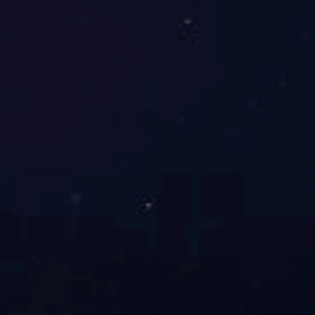
厂容厂貌
组织机构
产品展示
舱室机械
甲板机械
其他