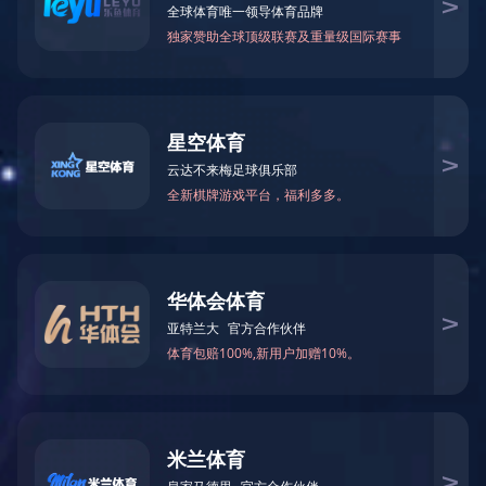
录入口


Your location:
乐鱼官方端
乐鱼官方端网站登录入口
/
组织机构
网站登录入
组织机构
口-乐鱼
leyu(中国)
网站乐鱼官方端网站登录入口
公司简介
乐鱼官方端网站登录入口-乐鱼leyu(中国)

公司简介
资质荣誉
资质荣誉
乐鱼官方端网站登录入口
研究中心
乐鱼官方端
生产设备