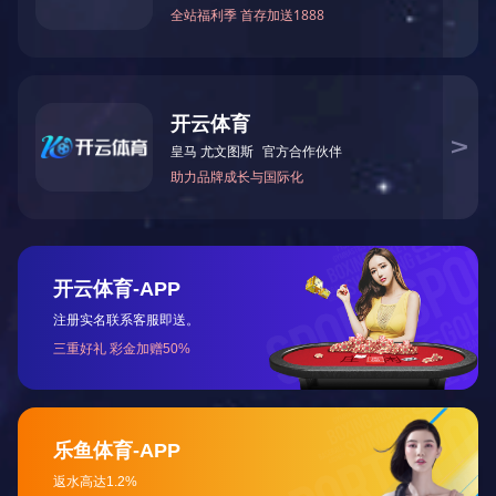
舱室机械
在线留言
联系方式
甲板机械
© 2021 乐鱼官方端网站登录入口-乐鱼leyu(中国)
技术支持：
其他
与我们合作
新闻资讯
乐鱼官方端
网站登录入
口
行业动态