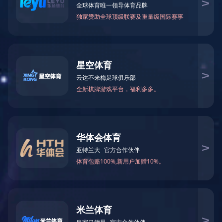
新闻动态
录入口
/
乐鱼官方端网站登录入口
乐鱼官方端
新闻动态
网站登录入
热烈庆祝乐鱼官方端网站登录入口-乐鱼leyu(中国) 网站
上线！
口-乐鱼
热烈庆祝乐鱼官方端网站登录入口-乐鱼leyu(中国) 网站上线！
leyu(中国)
发布时间
: 2021-12-28 10:15:00
公司简介
乐鱼官方端网站登录入口-乐鱼leyu(中国) 成立于1990
年，2001年改制后迁址南通经济技术开发区。属中国船
资质荣誉
舶工业联营成员单位，中国船舶工业行业会员单位，为
国内船用甲板及舱室机械系列产品的主要生产厂家。
查看详情
乐鱼官方端
乐鱼官方端网站登录入口-乐鱼leyu(中国) 成立于1990