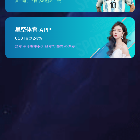
有限公司等30家企业为2014年度南通市现场管理良好行
为企业(详见通知及相应名单)，有效期为三年。
方端网站登
乐鱼官方端网站登录入口-乐鱼leyu(中国) 工会组织全体
员工开展了“杭州西湖、乌镇水乡、宋城、西溪湿地”两
日游活动
录入口
乐鱼官方端网站登录入口-乐鱼leyu(中国) 工会组织全体员工开展了“杭
乐鱼官方端
州西湖、乌镇水乡、宋城、西溪湿地”两日游活动
发布时间
: 2016-04-01 10:22:00
网站登录入
阳春三月，微风拂面，为丰富员工的业余文化生活，增
进员工之间的沟通与交流，乐鱼官方端网站登录入口-乐
口-乐鱼
鱼leyu(中国) 工会在公司行政的支持下组织全体员工开展
了“杭州西湖、乌镇水乡、宋城、西溪湿地”两日游活
动，清新的空气、优美的风景让大家放松了身心，在休
leyu(中国)
闲、游戏互动中增进了员工之间的凝聚力。
查看详情
阳春三月，微风拂面，为丰富员工的业余文化生活，增
进员工之间的沟通与交流，乐鱼官方端网站登录入口-乐
公司简介