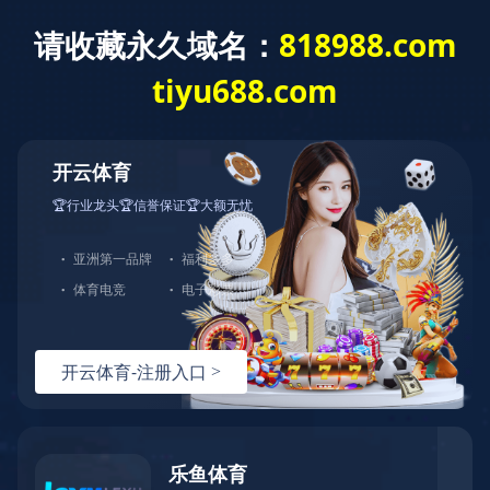
乐鱼官方端网站登录入口
中文版
新闻动态
NEWS
乐鱼官方端网站登录入口
行业动态
网站乐鱼官


Your location:
方端网站登
乐鱼官方端网站登录入口
/