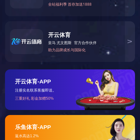
舱室机械
发了员工的工作热情，增强了企业凝聚力和向心力。
乐鱼官方端网站登录入口-乐鱼leyu(中国) 工会组织：横
店、南湖三日游
甲板机械
乐鱼官方端网站登录入口-乐鱼leyu(中国) 工会组织：横店、南湖三日
其他
游
发布时间
: 2018-04-02 10:28:00
新闻资讯
三月，阳光明媚，生机勃勃，在这春暖花开的季节，为
进一步丰富员工的业余文化生活，乐鱼官方端网站登录
乐鱼官方端
入口-乐鱼leyu(中国) 工会组织全体员工开展了”横店、南
湖三日游“活动，通过此次活动，让员工近距离地接受了
爱国主义教育，增进了员工之间的沟通交流，增强了员
网站登录入
工的凝聚力和向心力，是一次愉悦身心和情感升华的双
赢活动。
查看详情
口
三月，阳光明媚，生机勃勃，在这春暖花开的季节，为
进一步丰富员工的业余文化生活，乐鱼官方端网站登录
入口-乐鱼leyu(中国) 工会组织全体员工开展了”横店、南
行业动态