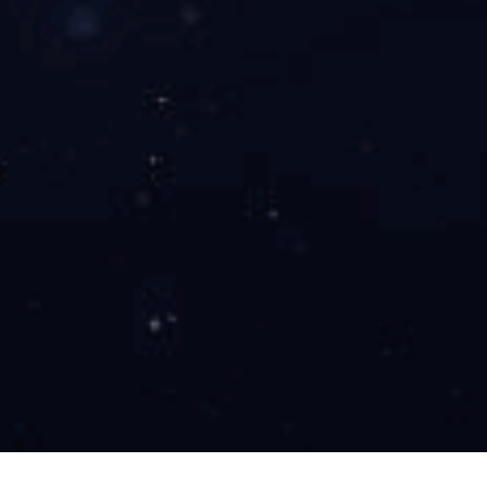
舱室机械
新闻资讯
甲板机械
其他
新闻资讯

乐鱼官方端
乐鱼官方端网站登录入口
行业动态
网站登录入
人力资源

口
人才理念
招聘信息
行业动态
联系我们

在线留言
联系方式
人力资源
© 2021 乐鱼官方端网站登录入口-乐鱼leyu(中国)