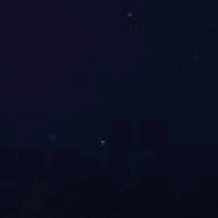
厂容厂貌
组织机构
产品展示
舱室机械
甲板机械
其他