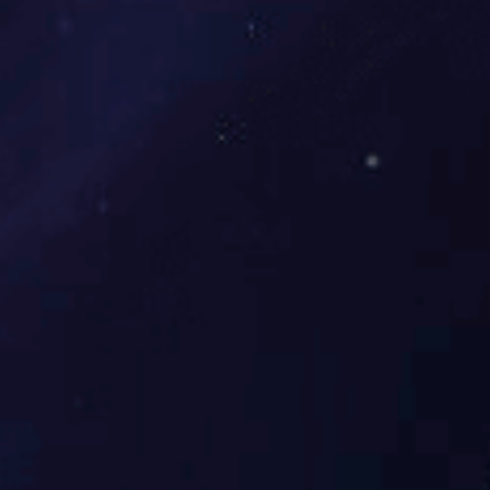
资质荣誉
乐鱼官方端
网站登录入
口
研究中心
生产设备