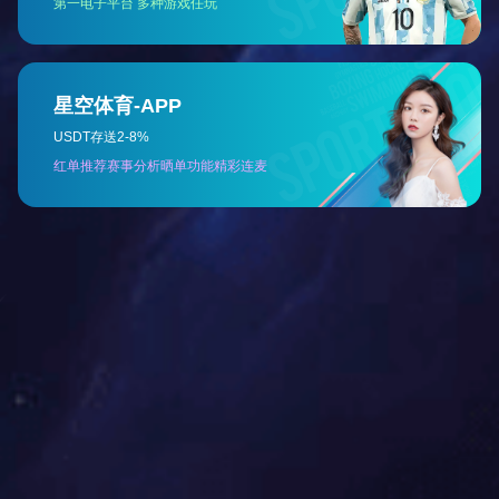
方端网站登
录入口
乐鱼官方端
网站登录入
口-乐鱼
leyu(中国)
公司简介