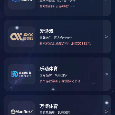
网站登录入
口
研究中心
生产设备
厂容厂貌
组织机构
产品展示