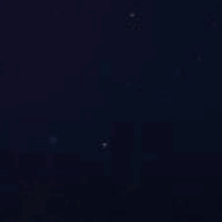
厂容厂貌
组织机构
产品展示
舱室机械
甲板机械
其他