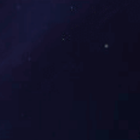
资质荣誉
乐鱼官方端
网站登录入
口
研究中心
生产设备