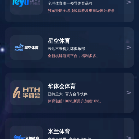
在线留言
录入口
在线留言
乐鱼官方端
请填写您的留言内容
网站登录入
口-乐鱼
leyu(中国)
公司简介
资质荣誉
提交
乐鱼官方端