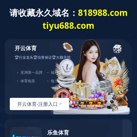
乐鱼官方端网站登录入口
中文版
联系我们
CONTACT US
联系方式
在线留言
网站乐鱼官


Your location:
方端网站登
乐鱼官方端网站登录入口
/