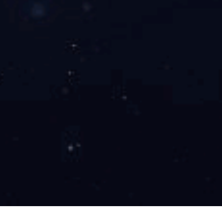
新闻资讯
乐鱼官方端
网站登录入
口
行业动态
人力资源