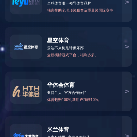
在线留言
录入口
在线留言
乐鱼官方端
请填写您的留言内容
网站登录入
口-乐鱼
leyu(中国)
公司简介
资质荣誉
提交
乐鱼官方端