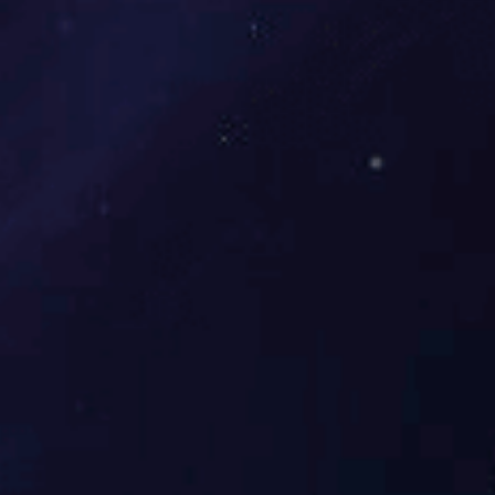
资质荣誉
乐鱼官方端
网站登录入
口
研究中心
生产设备