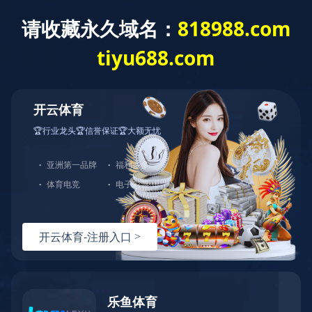
乐鱼官方端网站登录入口
中文版
联系我们
CONTACT US
联系方式
在线留言
网站乐鱼官


Your location:
方端网站登
乐鱼官方端网站登录入口
/