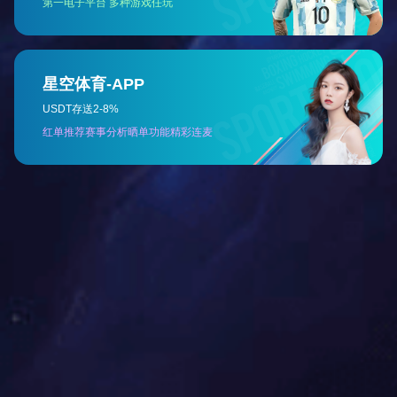
方端网站登
录入口
乐鱼官方端
网站登录入
口-乐鱼
leyu(中国)
公司简介