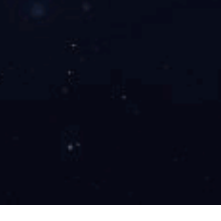
新闻资讯
乐鱼官方端
网站登录入
口
行业动态
人力资源