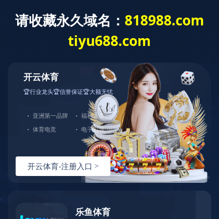
乐鱼官方端网站登录入口
中文版
舱室机械
甲板机械
其他

网站乐鱼官

Your location:
乐鱼官方端网站登录入口
方端网站登
/
产品中心
/