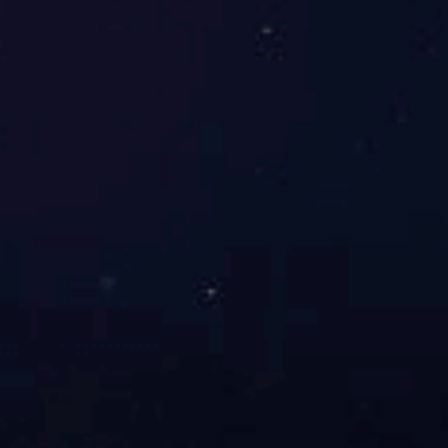
厂容厂貌
办公室：
86-513-85928789
传真：
86-513-85928785
85928778
组织机构
邮箱：
service@netager.com
地址：
江苏省南通市经济技术开发区新开路118号
产品展示
网站乐鱼官方端网站登录入口
乐鱼官方端网站登录入口-乐鱼leyu(中国)

舱室机械
公司简介
资质荣誉
甲板机械
乐鱼官方端网站登录入口
研究中心
生产设备
厂容厂貌
其他
组织机构