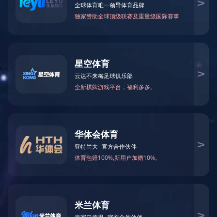
录入口
甲板机械
/
单轨吊
乐鱼官方端
浏览量:
1091
网站登录入
单轨吊
口-乐鱼
本公司生产的单轨吊为移式、带有两台起升装置的单梁船用起
重设备。采用电机来驱动，动作灵活、安全、可靠，安装在船
舶的尾部，行走范围大。
leyu(中国)
零售价
0.0
元
公司简介
市场价
0.0
元
资质荣誉
浏览量:
1091
产品编号
乐鱼官方端
数量