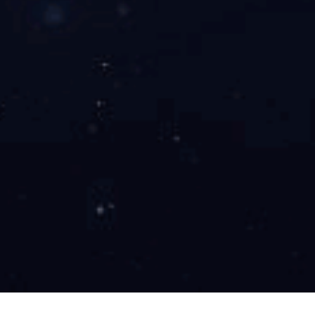
产品展示

新闻资讯
舱室机械
甲板机械
其他
乐鱼官方端
新闻资讯

网站登录入
乐鱼官方端网站登录入口
行业动态
口
人力资源

人才理念
行业动态
招聘信息
联系我们

人力资源
在线留言
联系方式