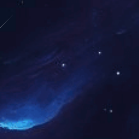
产品编号
数量
-
+
库存:
在线留言
所属分类
返回列表

1
分享
资质荣誉
产品描述
参数
产品型式：组合式;
设计范围：0.5m3——50 m3，可根据客户需求设计;
材质：碳钢
使用范围：国内外大、中型造船集团公司军、民两用船舶