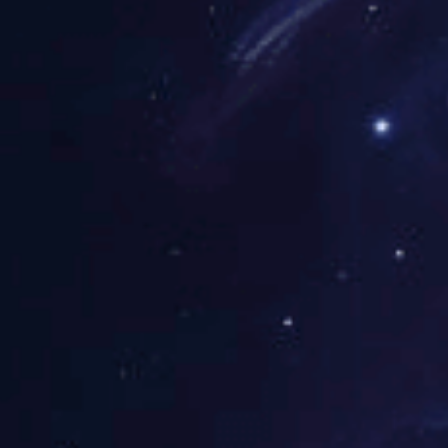
Your location:
乐鱼官方端网站登录入口
/
产品中心
/
舱室机械
/
热井单元
浏览量:
1047
热井单元
零售价
0.0
元
市场价
0.0
元
浏览量:
1047