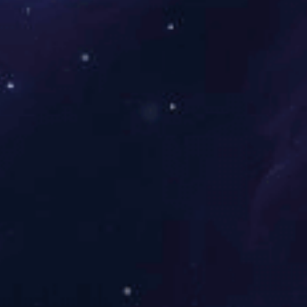
船用热井单元适用于各类船舶的蒸汽凝水系统。
该单元将热井、大气冷凝器等设备、管路及附件组装成一体
蒸汽经冷凝后，被冷却为凝水流入热井。在热井内凝水经过
关键词:
板式热交换器
消音器
热井单元
未找到相应参数组，请于后台属性模板中添加
上一个
管壳式换热器
下一个
热水柜
详情描述
发布时间：
2021-12-28 10:33:52
公司主要生产甲板及舱室机械系列产品：具体为管壳式/板式
舱行车、海水淡化装置，及恒压变频供水单元、泥箱、散热器