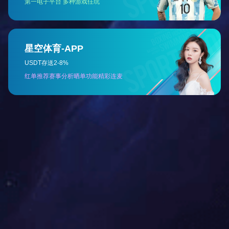
热井单元
0.00
方端网站登
热媒水供应装置
0.00
录入口
钛冷凝器
0.00
乐鱼官方端
单轨吊
0.00
网站登录入
洗舱水加热器
0.00
口-乐鱼
板式换热器
0.00
leyu(中国)
货食吊
0.00

公司简介