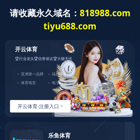
乐鱼官方端网站登录入口
中文版
舱室机械
甲板机械
其他

网站乐鱼官

Your location:
乐鱼官方端网站登录入口
方端网站登
/
产品中心
/