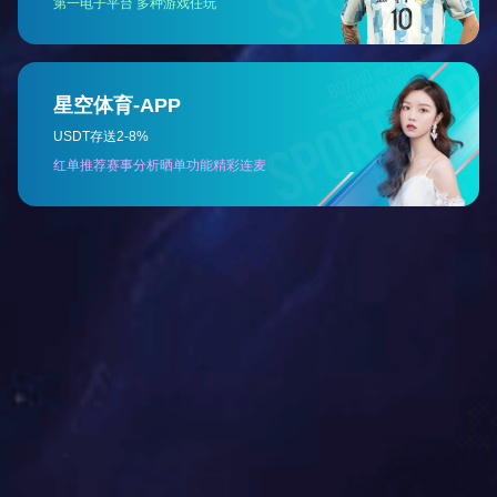
热井单元
0.00
方端网站登
热媒水供应装置
0.00
录入口
钛冷凝器
0.00
乐鱼官方端
单轨吊
0.00
网站登录入
洗舱水加热器
0.00
口-乐鱼
板式换热器
0.00
货食吊
leyu(中国)
0.00

公司简介
