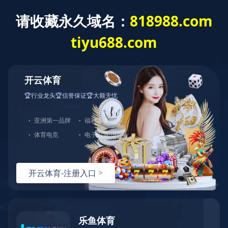
乐鱼官方端网站登录入口
中文版
舱室机械
甲板机械
其他

网站乐鱼官

Your location:
乐鱼官方端网站登录入口
方端网站登
/
产品中心
/