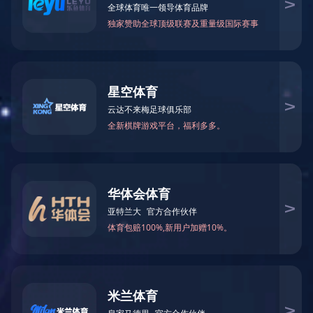
录入口
舱室机械
/
机舱行车
乐鱼官方端
浏览量:
1095
网站登录入
机舱行车
口-乐鱼
零售价
0.0
元
leyu(中国)
市场价
0.0
元
公司简介
浏览量:
1095
产品编号
资质荣誉
数量
-
乐鱼官方端
+