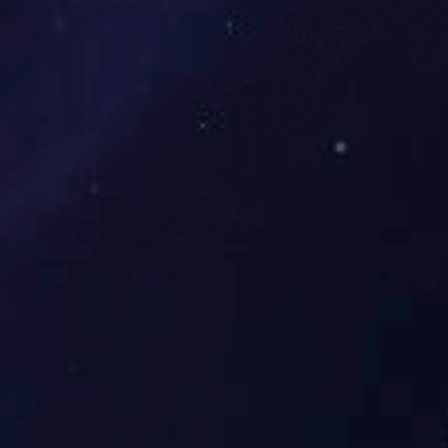
产品中心
资质荣誉
产品分类


乐鱼官方端
○
舱室机械
○
甲板机械
网站登录入
○
其他
口
营销部：
86-513-68012701
85928780
研究中心
办公室：
86-513-85928789
传真：
86-513-85928785
85928778
生产设备
邮箱：
service@netager.com