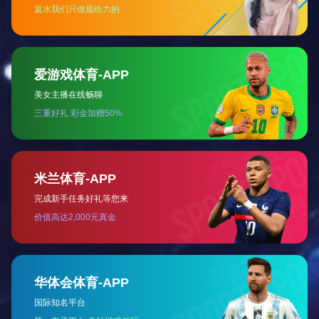
人力资源
姓名：
手机：
人才理念
邮箱：
招聘信息
*
验证码：
联系我们
提交
在线留言
相关产品
板冷
联系方式
0.00
20T行车
0.00
网站乐鱼官