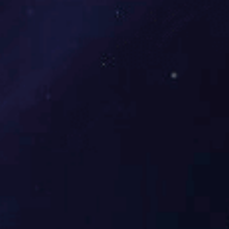
○
舱室机械
资质荣誉
○
甲板机械
○
其他
乐鱼官方端
网站登录入
营销部：
86-513-68012701
85928780
办公室：
86-513-85928789
口
传真：
86-513-85928785
85928778
研究中心
邮箱：
service@netager.com
地址：
江苏省南通市经济技术开发区新开路118号
生产设备
网站乐鱼官方端网站登录入口