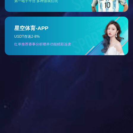
钛冷凝器
0.00
方端网站登
单轨吊
0.00
录入口
洗舱水加热器
0.00
乐鱼官方端
板式换热器
0.00
网站登录入
货食吊
0.00

口-乐鱼

leyu(中国)
产品中心
产品分类

公司简介
