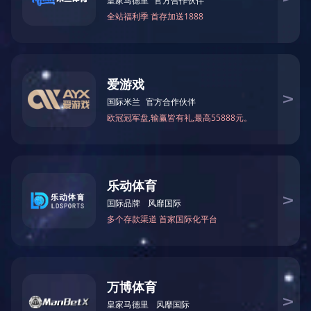
库存:
在线留言
网站登录入
所属分类
返回列表

口
1
分享
资质荣誉
产品描述
研究中心
参数
关键词:
板式热交换器
生产设备
消音器
热井单元
未找到相应参数组，请于后台属性模板中添加
厂容厂貌
上一个
20T行车
组织机构
下一个
热媒水供应装置
产品展示
详情描述