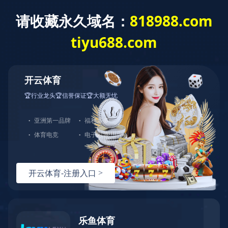
乐鱼官方端网站登录入口
中文版
舱室机械
甲板机械
其他

网站乐鱼官

Your location:
乐鱼官方端网站登录入口
方端网站登
/
产品中心
/