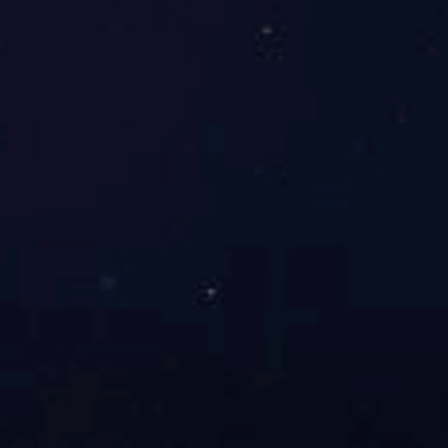
乐鱼官方端网站登录入口-乐鱼leyu(中国)

厂容厂貌
公司简介
资质荣誉
乐鱼官方端网站登录入口
组织机构
研究中心
生产设备
厂容厂貌
组织机构
产品展示
产品展示

舱室机械
舱室机械
甲板机械
其他
甲板机械
新闻资讯

乐鱼官方端网站登录入口
其他
行业动态