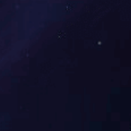
业凝聚力和向心力。
2019-05-31
资质荣誉
造船工艺：推进机具的革新 航海罗盘的运用
自古以来我国的造船工艺一直处在领先地位，特别是槽、舵和
乐鱼官方端
披水板这三项发明使西方造船与航海界长期为之倾倒。
2018-11-28
网站登录入
乐鱼官方端网站登录入口-乐鱼leyu(中国) 工会组
口
织：横店、南湖三日游
三月，阳光明媚，生机勃勃，在这春暖花开的季节，为进一步
丰富员工的业余文化生活，乐鱼官方端网站登录入口-乐鱼
研究中心
leyu(中国) 工会组织全体员工开展了”横店、南湖三日游“活
动，通过此次活动，让员工近距离地接受了爱国主义教育，增
进了员工之间的沟通交流，增强了员工的凝聚力和向心力，是
一次愉悦身心和情感升华的双赢活动。
生产设备
2018-04-02