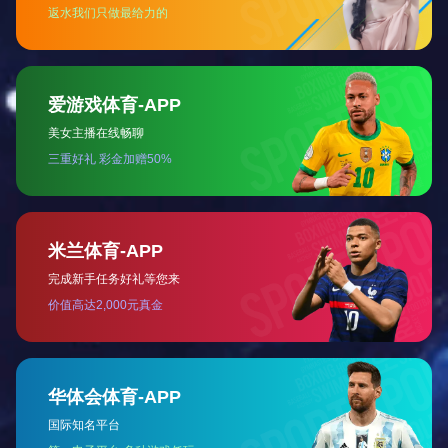
人力资源
2015年6月，江苏省电力公司将船舶供电设施铺设至沿
海、沿江、沿河、沿湖的港口码头，为靠泊船舶提供清
人才理念
洁能源，促进船舶节能减排。洪泽湖高良涧船闸，如今
已建成了5套小容量接电设施。2015年，江苏省在连云港
招聘信息
等5个绿色低碳示范港各建成一套高压岸电系统，在沿
海、沿江万吨级泊位建设200套左右低压岸电系统，在沿
河、沿湖泊位建设3000套左右小容量接电设施。
联系我们
上一个
:
江苏船舶用上充电桩船舶供电设施铺设到港口码
在线留言
头，为靠泊船舶提供清洁能源
下一个
:
乘客大闹亚航事件追踪:无导游证游客充当领队
上一个
:
江苏船舶用上充电桩船舶供电设施铺设到港口码
联系方式
头，为靠泊船舶提供清洁能源
下一个
:
乘客大闹亚航事件追踪:无导游证游客充当领队
Return
相关新闻
网站乐鱼官