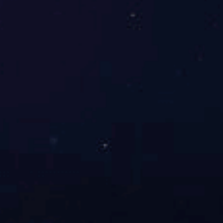
网站乐鱼官方端网站登录入口
厂容厂貌
乐鱼官方端网站登录入口-乐鱼leyu(中国)

公司简介
组织机构
资质荣誉
乐鱼官方端网站登录入口
研究中心
产品展示
生产设备
厂容厂貌
组织机构
舱室机械
产品展示

舱室机械
甲板机械
甲板机械
其他
新闻资讯

其他
乐鱼官方端网站登录入口