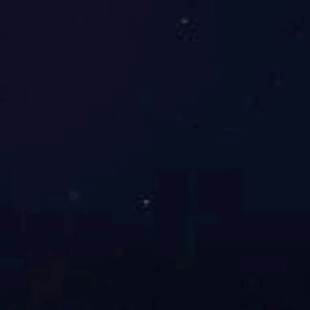
补》卷下所载，北宋初年两浙所献龙舟，长达20余
厂容厂貌
丈。赵宋皇室在使用了一个世纪后，“岁久衰败，欲修
治而水中不可施工。”熙宁年间宦官黄怀敬献计造干船
坞，在金明池北开凿‘大澳”(坑)，澳中立起梁柱，放水
组织机构
淹没后，把船引于梁柱之上，再车空澳中之水，这样就
可以修船了。修补完毕，再引水于澳中，船即浮起。这
种千船坞技术，开近代船台之先河，是宋代造船经验中
产品展示
又一份宝贵的遗产。
舱室机械
甲板机械
其他