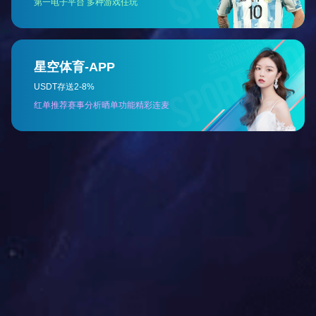
方端网站登
录入口
乐鱼官方端
网站登录入
口-乐鱼
但是可以相信，即使日行数百里，也是当时世界上任何
种类的船只所望尘莫及的速度。稍后南宋将领李纲、虞
leyu(中国)
允文等亦造车船，最大的一种上下三层，高7.5丈，船
长36丈，两舷装有3040轮，速度快，攻击力强。12世
纪30年代活跃在洞庭湖一带的钟相、杨么起义军曾用
公司简介
车船大败宋朝官军。后来客舟、游艇也有‘但用车轮脚