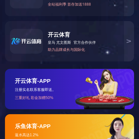
一是改进了操纵机具，这就是舵。舵最早出现于东汉，
舱室机械
到宋代，为了使舵能在深浅水中并用，出现了升降舵，
可以通过滑轮系统来调节舵的高低。为了减少舵转向时
甲板机械
在水下所受的阻力，又设计出可以前后移动的舵轴，组
成平衡舵。北宋张择端《清明上河图》所绘炸河船只上
已经装有可以升降的平衡舵。1978年天津静海县出土
其他
的宋船上也发现过平衡舵实物。与此同时，宋代船工又
在舵叶上打上一些小孔，使舵的扭距大为降低，而对舵
新闻资讯
效却影响甚微，这就是开孔舵。据辛元欧同志的估计，
开孔舵的出现不迟于宋元之际。
乐鱼官方端
网站登录入
口
行业动态