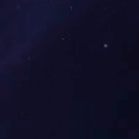
踏而行”的。《梦梁录》卷12“西湖”条称:“更有贾秋壑府
车船，船棚上无人撑驾，但用车轮脚踏而行，其速如
资质荣誉
飞。”
乐鱼官方端
网站登录入
口
研究中心
三是水密舱的发明和干船坞的使用。水密舱技术之用于
生产设备
造船，增加了抗沉性，提高了安全系数，此点前章已经
述及。这里介绍一下干船坞的发明。据沈括《梦溪笔谈